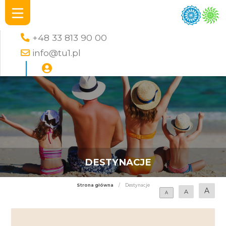
+48 33 813 90 00
info@tu1.pl
DESTYNACJE
Strona główna
/
Destynacje
A
A
A