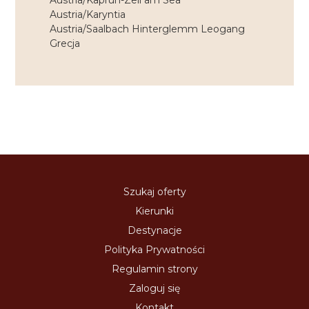
Austria/Kaprun-Zell am Sea
Austria/Karyntia
Austria/Saalbach Hinterglemm Leogang
Grecja
Szukaj oferty
Kierunki
Destynacje
Polityka Prywatności
Regulamin strony
Zaloguj się
Kontakt