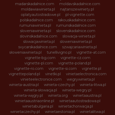
madarskadalnice.com
moldavskadalnice.com
moldawiawinieta.pl
najtanszewiniety.pl
oplatyautostradowe.pl
pl-vignette.com
polskadalnice.com
rakouskadalnice.com
rumuniawinieta.pl
rumunskadalnice.com
sloveniawinieta.pl
slovenskadalnice.com
slovinskadalnice.com
slowacja-winieta.pl
slowacjawinieta.pl
sloweniawinieta.pl
svycarskadalnice.com
szwajcariawinieta.pl
słoweniawinieta.pl
tunellivigno.pl
vignette-at.com
vignette-bg.com
vignette-cz.com
vignette-pl.com
vignette-poland.pl
vignette-ro.com
vignette-si.com
vignette.pl
vignettepoland.pl
vinetki.pl
vinietaelectronica.com
vinieteelectronice.com
wegrywinieta.pl
winieta-austria.pl
winieta-czechy.pl
winieta-litwa.pl
winieta-słowacja.pl
winieta-wegry.pl
winieta-węgry.pl
winieta.org
winietaaustria.pl
winietaaustriaonline.pl
winietaautostradowa.pl
winietabulgaria.pl
winietachorwacja.pl
winietaczechy.pl
winietaestonia.pl
winietalitwa.pl