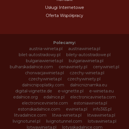
Usługi Internetowe
Oferta Współpracy
Polecamy:
austria-winieta.pl
austriawinieta.pl
bilet-autostradowy.pl
bilety-autostradowe.pl
bulgariawienieta.pl
bulgariawinieta.pl
bulharskadalnice.com
cenawiniety.pl
cenywiniet.pl
chorwacjawinieta.pl
czechy-winieta.pl
czechywinieta.pl
czechywiniety.pl
dalnicnipoplatky.com
dalnicniznamka.eu
digital-vignette.de
e-vignette.pl
e-winieta.eu
edalnice.org
edalnice.pl
electronicavinieta.com
electroniceviniete.com
estoniawinieta.pl
estonskadalnice.com
ewinieta.pl
info365.pl
litvadalnice.com
litwa-winieta.pl
litwawinieta.pl
livignotunel.pl
livignotunnel.com
lotvawinieta.pl
lotwawinieta.pl
lotysskadalnice.com