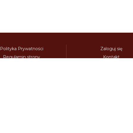
Polityka Prywatności
Zaloguj się
Regulamin strony
Kontakt
Polecamy:
adowy.pl
bilety-autostradowe.pl
bulgariawienieta.pl
bulgari
nieta.pl
czechywinieta.pl
czechywiniety.pl
dalnicnipoplat
nice.pl
electronicavinieta.com
electroniceviniete.com
esto
litwawinieta.pl
livignotunel.pl
livignotunnel.com
lotvawin
om
moldawiawinieta.pl
najtanszewiniety.pl
oplatyautostrad
umunskadalnice.com
sloveniawinieta.pl
slovenskadalnice.co