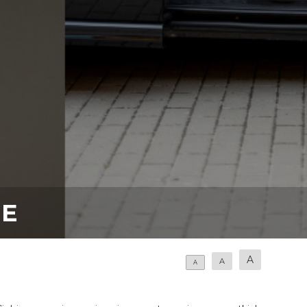
NE
A
A
A