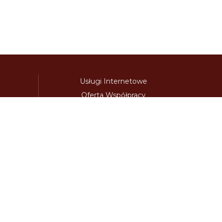
Usługi Internetowe
Oferta Współpracy
awinieta.pl
bulharskadalnice.com
cenawiniety.pl
ky.com
dalnicniznamka.eu
digital-vignette.de
niawinieta.pl
estonskadalnice.com
ewinieta.pl
ieta.pl
lotwawinieta.pl
lotysskadalnice.com
owe.pl
pl-vignette.com
polskadalnice.com
m
slovinskadalnice.com
slowacja-winieta.pl