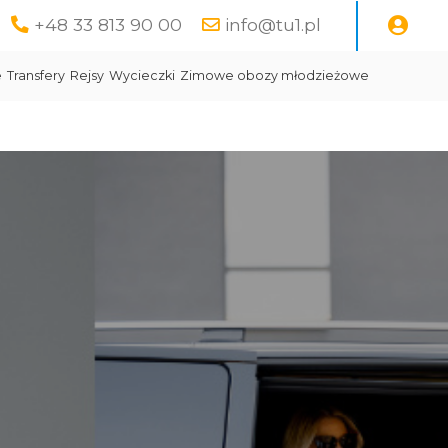
+48 33 813 90 00
info@tu1.pl
e
Transfery
Rejsy
Wycieczki
Zimowe obozy młodzieżowe