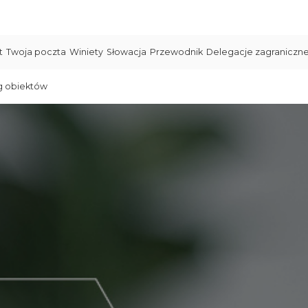
t
Twoja poczta
Winiety
Słowacja
Przewodnik
Delegacje zagraniczn
g obiektów