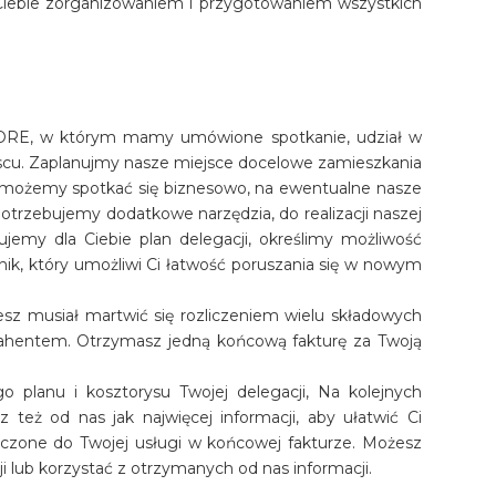
 Ciebie zorganizowaniem i przygotowaniem wszystkich
- CORE, w którym mamy umówione spotkanie, udział w
ejscu. Zaplanujmy nasze miejsce docelowe zamieszkania
e możemy spotkać się biznesowo, na ewentualne nasze
potrzebujemy dodatkowe narzędzia, do realizacji naszej
ujemy dla Ciebie plan delegacji, określimy możliwość
nik, który umożliwi Ci łatwość poruszania się w nowym
iesz musiał martwić się rozliczeniem wielu składowych
trahentem. Otrzymasz jedną końcową fakturę za Twoją
 planu i kosztorysu Twojej delegacji, Na kolejnych
 też od nas jak najwięcej informacji, aby ułatwić Ci
liczone do Twojej usługi w końcowej fakturze. Możesz
i lub korzystać z otrzymanych od nas informacji.