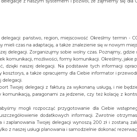
uj delegacje z naszym systemem i pozwól, że zajmiemy się dla
j delegacji: państwo, region, miejscowość Określmy termin 
y mieli czas na adaptację, a także znalezienie się w nowym mi
szej delegacji. Zorganizujmy sobie wolny czas. Poznajmy, gdzi
ek komunikacji, możliwości, formy komunikacji. Określmy, jakie 
, dzięki naszej delegacji. Na podstawie tych informacji oprac
y kosztorys, a także opracujemy dla Ciebie informator i przewod
 delegacji.
port Twojej delegacji z fakturą za wykonaną usługą, i nie będz
dy komunikacją, paragonami za jedzenie, czy też kolację z kon
abyśmy mogli rozpocząć przygotowanie dla Ciebie wstępnego
 uszczegółowienie dodatkowych informacji. Zwrotnie otrzymasz
a i zaplanowania Twojej delegacji wynoszą 200 zł i zostaną za
ylko z naszej usługi planowania i samodzielnie dokonać rezerwacj