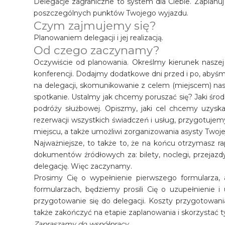
Delegacje zagraniczne to system dla Ciebie. Zaplan
poszczególnych punktów Twojego wyjazdu.
Czym zajmujemy się?
Planowaniem delegacji i jej realizacją.
Od czego zaczynamy?
Oczywiście od planowania. Określmy kierunek nasze
konferencji. Dodajmy dodatkowe dni przed i po, abyśm
na delegacji, skomunikowanie z celem (miejscem) na
spotkanie. Ustalmy jak chcemy poruszać się? Jaki środ
podróży służbowej. Opiszmy, jaki cel chcemy uzyskać
rezerwacji wszystkich świadczeń i usług, przygotujem
miejscu, a także umożliwi zorganizowania asysty Twojej
Najważniejsze, to także to, że na końcu otrzymasz ra
dokumentów źródłowych za: bilety, noclegi, przejaz
delegację. Więc zaczynamy.
Prosimy Cię o wypełnienie pierwszego formularza, 
formularzach, będziemy prosili Cię o uzupełnienie i
przygotowanie się do delegacji. Koszty przygotowani
także zakończyć na etapie zaplanowania i skorzystać t
Zapraszamy do współpracy.