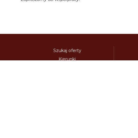
Szukaj oferty
Kierunki
Destynacje
austria-winieta.pl
austriawinieta.pl
bilet-autostr
cenywiniet.pl
chorwacjawinieta.pl
czechy-wi
e-vignette.pl
e-winieta.eu
edalnice.org
edal
info365.pl
litvadalnice.com
litwa-winieta.pl
madarskadalnice.com
moldavskadalnice.c
rakouskadalnice.com
rumuniawinieta.pl
r