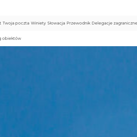
t
Twoja poczta
Winiety
Słowacja
Przewodnik
Delegacje zagraniczn
g obiektów