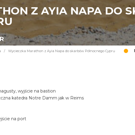
HON Z AYIA NAPA DO 
RU
UR
a
/
Wycieczka Marathon z Ayia Napa do skarbów Północnego Cypru
gusty, wyjście na bastion
iecczna katedra Notre Damm jak w Reims
ście na port