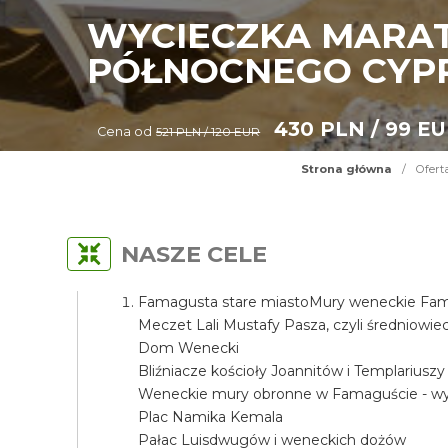
WYCIECZKA MARAT
PÓŁNOCNEGO CYP
430 PLN / 99 E
Cena od
521 PLN / 120 EUR
Strona główna
/
Ofert
NASZE CELE
Famagusta stare miastoMury weneckie Fama
Meczet Lali Mustafy Pasza, czyli średniow
Dom Wenecki
Bliźniacze kościoły Joannitów i Templariuszy
Weneckie mury obronne w Famaguście - wyj
Plac Namika Kemala
Pałac Luisdwugów i weneckich dożów