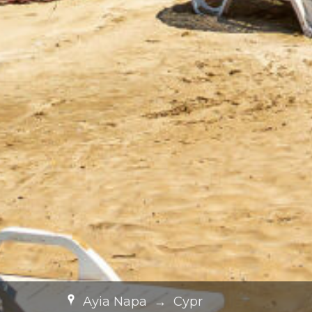
Ayia Napa
→
Cypr