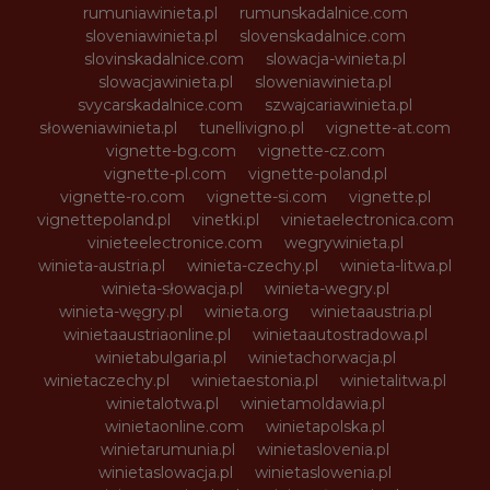
rumuniawinieta.pl
rumunskadalnice.com
sloveniawinieta.pl
slovenskadalnice.com
slovinskadalnice.com
slowacja-winieta.pl
slowacjawinieta.pl
sloweniawinieta.pl
svycarskadalnice.com
szwajcariawinieta.pl
słoweniawinieta.pl
tunellivigno.pl
vignette-at.com
vignette-bg.com
vignette-cz.com
vignette-pl.com
vignette-poland.pl
vignette-ro.com
vignette-si.com
vignette.pl
vignettepoland.pl
vinetki.pl
vinietaelectronica.com
vinieteelectronice.com
wegrywinieta.pl
winieta-austria.pl
winieta-czechy.pl
winieta-litwa.pl
winieta-słowacja.pl
winieta-wegry.pl
winieta-węgry.pl
winieta.org
winietaaustria.pl
winietaaustriaonline.pl
winietaautostradowa.pl
winietabulgaria.pl
winietachorwacja.pl
winietaczechy.pl
winietaestonia.pl
winietalitwa.pl
winietalotwa.pl
winietamoldawia.pl
winietaonline.com
winietapolska.pl
winietarumunia.pl
winietaslovenia.pl
winietaslowacja.pl
winietaslowenia.pl