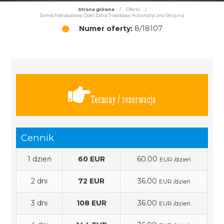
Strona główna
/
Oferta
/
Samochód osobowy Opel Zafira 7-osobowy Automatyczna Skrzynia
Numer oferty:
8/18107
Terminy / rezerwacja
Cennik
1 dzień
60 EUR
60.00
EUR /dzień
2 dni
72 EUR
36.00
EUR /dzień
3 dni
108 EUR
36.00
EUR /dzień