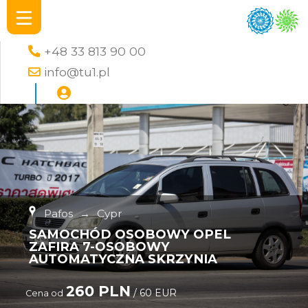
+48 33 813 90 00
info@tu1.pl
Pafos
→
Cypr
SAMOCHÓD OSOBOWY OPEL
ZAFIRA 7-OSOBOWY
AUTOMATYCZNA SKRZYNIA
260 PLN
/ 60 EUR
Cena od