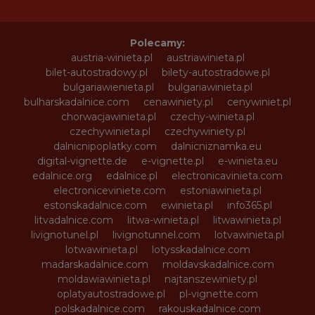
Polecamy:
austria-winieta.pl
austriawinieta.pl
bilet-autostradowy.pl
bilety-autostradowe.pl
bulgariawienieta.pl
bulgariawinieta.pl
bulharskadalnice.com
cenawiniety.pl
cenywiniet.pl
chorwacjawinieta.pl
czechy-winieta.pl
czechywinieta.pl
czechywiniety.pl
dalnicnipoplatky.com
dalnicniznamka.eu
digital-vignette.de
e-vignette.pl
e-winieta.eu
edalnice.org
edalnice.pl
electronicavinieta.com
electroniceviniete.com
estoniawinieta.pl
estonskadalnice.com
ewinieta.pl
info365.pl
litvadalnice.com
litwa-winieta.pl
litwawinieta.pl
livignotunel.pl
livignotunnel.com
lotvawinieta.pl
lotwawinieta.pl
lotysskadalnice.com
madarskadalnice.com
moldavskadalnice.com
moldawiawinieta.pl
najtanszewiniety.pl
oplatyautostradowe.pl
pl-vignette.com
polskadalnice.com
rakouskadalnice.com