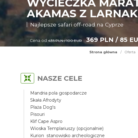
WYCIECZKA MARAT
AKAMAS Z LARNAK
Najlepsze safari off-road na Cyprze
369 PLN / 85 E
Cena od
435 PLN / 100 EUR
Strona główna
/
Oferta
NASZE CELE
Mandria pola gospodarcze
Skała Afrodyty
Plaża Dog's
Pisouri
Klif Cape Aspro
Wioska Templariuszy (opcjonalnie)
Kurion stanowisko archeologiczne