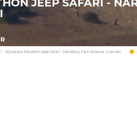
HON JEEP SAFARI - N
I
UR
/
Wycieczka Marathon Jeep Safari - Narodowy Park Akamas z Larnaki