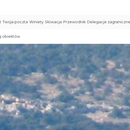
t
Twoja poczta
Winiety
Słowacja
Przewodnik
Delegacje zagraniczn
g obiektów