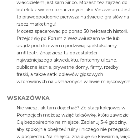
właścicielem jest sam Sirico. Możesz też zajrzeć do
butelek z winem oznaczonych jako Vesuvinum. Jest
to prawdopodobnie pierwsza na świecie gra słów na
rzecz marketingu!
Możesz spacerować po ponad 50 hektarach historii.
Przejdź się po Forum z Wezuwiuszem w tle lub
usiądź pod drzewem i podziwiaj spektakularny
amfiteatr. Znajdziesz tu pozostałości
najważniejszego akweduktu, fontanny uliczne,
publiczne łaźnie, prywatne domy, firmy, rzeźby,
freski, a także setki odlewów gipsowych
wzorowanych na usmażonych w lawie miejscowych!
WSKAZÓWKA
Nie wiesz, jak tam dojechać? Ze stacji kolejowej w
Pompejach możesz wziąć taksówkę, która zawiezie
Cię bezpośrednio na miejsce. Zaplanuj 3-4 godziny,
aby spokojnie obejrzeć ruiny i niczego nie przegapić
w pośpiechu. Na miejscu znajduje się kawiarnia, więc