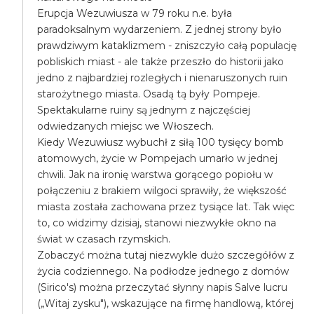
Erupcja Wezuwiusza w 79 roku n.e. była
paradoksalnym wydarzeniem. Z jednej strony było
prawdziwym kataklizmem - zniszczyło całą populację
pobliskich miast - ale także przeszło do historii jako
jedno z najbardziej rozległych i nienaruszonych ruin
starożytnego miasta. Osadą tą były Pompeje.
Spektakularne ruiny są jednym z najczęściej
odwiedzanych miejsc we Włoszech.
Kiedy Wezuwiusz wybuchł z siłą 100 tysięcy bomb
atomowych, życie w Pompejach umarło w jednej
chwili. Jak na ironię warstwa gorącego popiołu w
połączeniu z brakiem wilgoci sprawiły, że większość
miasta została zachowana przez tysiące lat. Tak więc
to, co widzimy dzisiaj, stanowi niezwykłe okno na
świat w czasach rzymskich.
Zobaczyć można tutaj niezwykle dużo szczegółów z
życia codziennego. Na podłodze jednego z domów
(Sirico's) można przeczytać słynny napis Salve lucru
(„Witaj zysku"), wskazujące na firmę handlową, której