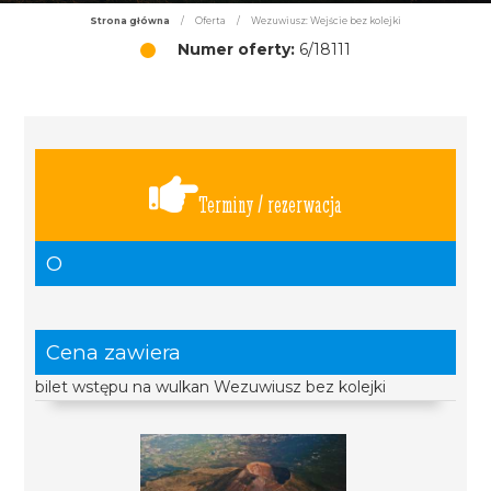
Strona główna
/
Oferta
/
Wezuwiusz: Wejście bez kolejki
Numer oferty:
6/18111
Terminy / rezerwacja
O
Cena zawiera
bilet wstępu na wulkan Wezuwiusz bez kolejki