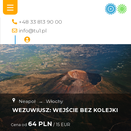
+48 33 813 90 00
info@tu1.pl
Neapol
→
Włochy
WEZUWIUSZ: WEJŚCIE BEZ KOLEJKI
64 PLN
/ 15 EUR
Cena od