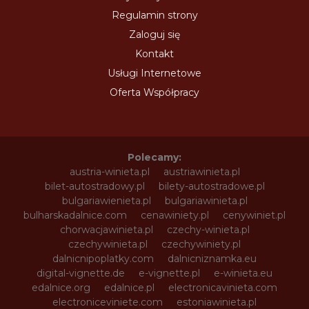
Regulamin strony
Zaloguj się
Kontakt
Usługi Internetowe
Oferta Współpracy
Polecamy:
austria-winieta.pl
austriawinieta.pl
bilet-autostradowy.pl
bilety-autostradowe.pl
bulgariawienieta.pl
bulgariawinieta.pl
bulharskadalnice.com
cenawiniety.pl
cenywiniet.pl
chorwacjawinieta.pl
czechy-winieta.pl
czechywinieta.pl
czechywiniety.pl
dalnicnipoplatky.com
dalnicniznamka.eu
digital-vignette.de
e-vignette.pl
e-winieta.eu
edalnice.org
edalnice.pl
electronicavinieta.com
electroniceviniete.com
estoniawinieta.pl