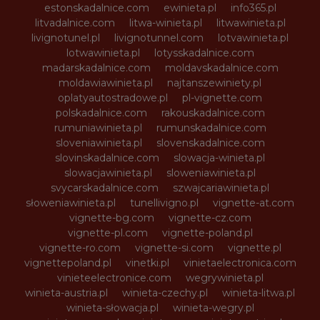
estonskadalnice.com
ewinieta.pl
info365.pl
litvadalnice.com
litwa-winieta.pl
litwawinieta.pl
livignotunel.pl
livignotunnel.com
lotvawinieta.pl
lotwawinieta.pl
lotysskadalnice.com
madarskadalnice.com
moldavskadalnice.com
moldawiawinieta.pl
najtanszewiniety.pl
oplatyautostradowe.pl
pl-vignette.com
polskadalnice.com
rakouskadalnice.com
rumuniawinieta.pl
rumunskadalnice.com
sloveniawinieta.pl
slovenskadalnice.com
slovinskadalnice.com
slowacja-winieta.pl
slowacjawinieta.pl
sloweniawinieta.pl
svycarskadalnice.com
szwajcariawinieta.pl
słoweniawinieta.pl
tunellivigno.pl
vignette-at.com
vignette-bg.com
vignette-cz.com
vignette-pl.com
vignette-poland.pl
vignette-ro.com
vignette-si.com
vignette.pl
vignettepoland.pl
vinetki.pl
vinietaelectronica.com
vinieteelectronice.com
wegrywinieta.pl
winieta-austria.pl
winieta-czechy.pl
winieta-litwa.pl
winieta-słowacja.pl
winieta-wegry.pl