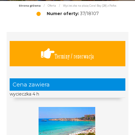
Strona główna
/
Oferta
/
Wycieczka na plażę Coral Bay [28] z Pafos
Numer oferty:
37/18107
Terminy / rezerwacja
Cena zawiera
wycieczka 4 h