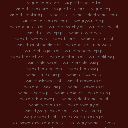
vignette-pl.com
vignette-poland.pl
vignette-ro.com
vignette-si.com
vignette.pl
vignettepoland.pl
vinetki.pl
vinietaelectronica.com
vinieteelectronice.com
wegrywinieta.pl
winieta-austria.pl
winieta-czechy.pl
winieta-litwa.pl
winieta-słowacja.pl
winieta-wegry.pl
winieta-węgry.pl
winieta.org
winietaaustria.pl
winietaaustriaonline.pl
winietaautostradowa.pl
winietabulgaria.pl
winietachorwacja.pl
winietaczechy.pl
winietaestonia.pl
winietalitwa.pl
winietalotwa.pl
winietamoldawia.pl
winietaonline.com
winietapolska.pl
winietarumunia.pl
winietaslovenia.pl
winietaslowacja.pl
winietaslowenia.pl
winietaszwajcaria.pl
winietasłowenia.pl
winietawegry.pl
winietomat.pl
winiety.org
winietydrogowe.pl
winietyelektroniczne.pl
winietyestonia.pl
winietywegry.pl
winietyzagraniczne.pl
winietyzakup.pl
węgry-winieta.pl
xn--sowacja-njb.org.pl
xn--soweniawinieta-gnc.pl
xn--wgry-winieta-4vb.pl