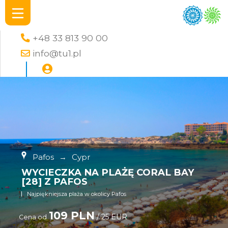
+48 33 813 90 00
info@tu1.pl
Pafos
→
Cypr
WYCIECZKA NA PLAŻĘ CORAL BAY
[28] Z PAFOS
Najpiękniejsza plaża w okolicy Pafos
109 PLN
/ 25 EUR
Cena od