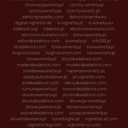
chorwacjawinieta.pl
czechy-winieta.pl
czechywinieta.pl
czechywiniety.pl
dalnicnipoplatky.com
dalnicniznamka.eu
digital-vignette.de
e-vignette.pl
e-winieta.eu
edalnice.org
edalnice.pl
electronicavinieta.com
electroniceviniete.com
estoniawinieta.pl
estonskadalnice.com
ewinieta.pl
info365.pl
litvadalnice.com
litwa-winieta.pl
litwawinieta.pl
livignotunel.pl
livignotunnel.com
lotvawinieta.pl
lotwawinieta.pl
lotysskadalnice.com
madarskadalnice.com
moldavskadalnice.com
moldawiawinieta.pl
najtanszewiniety.pl
oplatyautostradowe.pl
pl-vignette.com
polskadalnice.com
rakouskadalnice.com
rumuniawinieta.pl
rumunskadalnice.com
sloveniawinieta.pl
slovenskadalnice.com
slovinskadalnice.com
slowacja-winieta.pl
slowacjawinieta.pl
sloweniawinieta.pl
svycarskadalnice.com
szwajcariawinieta.pl
słoweniawinieta.pl
tunellivigno.pl
vignette-at.com
vignette-bg.com
vignette-cz.com