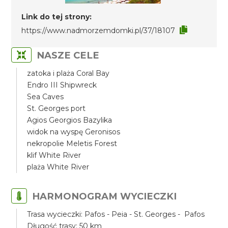
Link do tej strony:
https://www.nadmorzemdomki.pl/37/18107
NASZE CELE
zatoka i plaża Coral Bay
Endro III Shipwreck
Sea Caves
St. Georges port
Agios Georgios Bazylika
widok na wyspę Geronisos
nekropolie Meletis Forest
klif White River
plaża White River
HARMONOGRAM WYCIECZKI
Trasa wycieczki: Pafos - Peia - St. Georges - Pafos
Długość trasy: 50 km