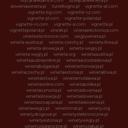
svycarskadalnice.com
szwajcariawinieta.pl
słoweniawinieta.pl
tunellivigno.pl
vignette-at.com
vignette-bg.com
vignette-cz.com
vignette-pl.com
vignette-poland.pl
vignette-ro.com
vignette-si.com
vignette.pl
vignettepoland.pl
vinetki.pl
vinietaelectronica.com
vinieteelectronice.com
wegrywinieta.pl
winieta-austria.pl
winieta-czechy.pl
winieta-litwa.pl
winieta-słowacja.pl
winieta-wegry.pl
winieta-węgry.pl
winieta.org
winietaaustria.pl
winietaaustriaonline.pl
winietaautostradowa.pl
winietabulgaria.pl
winietachorwacja.pl
winietaczechy.pl
winietaestonia.pl
winietalitwa.pl
winietalotwa.pl
winietamoldawia.pl
winietaonline.com
winietapolska.pl
winietarumunia.pl
winietaslovenia.pl
winietaslowacja.pl
winietaslowenia.pl
winietaszwajcaria.pl
winietasłowenia.pl
winietawegry.pl
winietomat.pl
winiety.org
winietydrogowe.pl
winietyelektroniczne.pl
winietyestonia.pl
winietywegry.pl
winietyzagraniczne.pl
winietyzakup.pl