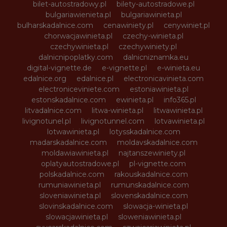
bilet-autostradowy.pl
bilety-autostradowe.pl
bulgariawienieta.pl
bulgariawinieta.pl
bulharskadalnice.com
cenawiniety.pl
cenywiniet.pl
chorwacjawinieta.pl
czechy-winieta.pl
czechywinieta.pl
czechywiniety.pl
dalnicnipoplatky.com
dalnicniznamka.eu
digital-vignette.de
e-vignette.pl
e-winieta.eu
edalnice.org
edalnice.pl
electronicavinieta.com
electroniceviniete.com
estoniawinieta.pl
estonskadalnice.com
ewinieta.pl
info365.pl
litvadalnice.com
litwa-winieta.pl
litwawinieta.pl
livignotunel.pl
livignotunnel.com
lotvawinieta.pl
lotwawinieta.pl
lotysskadalnice.com
madarskadalnice.com
moldavskadalnice.com
moldawiawinieta.pl
najtanszewiniety.pl
oplatyautostradowe.pl
pl-vignette.com
polskadalnice.com
rakouskadalnice.com
rumuniawinieta.pl
rumunskadalnice.com
sloveniawinieta.pl
slovenskadalnice.com
slovinskadalnice.com
slowacja-winieta.pl
slowacjawinieta.pl
sloweniawinieta.pl