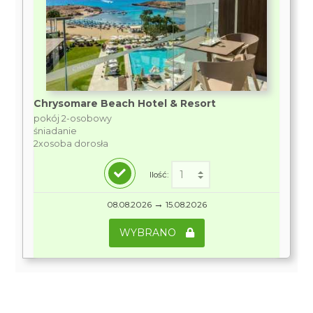
Chrysomare Beach Hotel & Resort
pokój 2-osobowy
śniadanie
2xosoba dorosła
Ilość:
→
08.08.2026
15.08.2026
WYBRANO