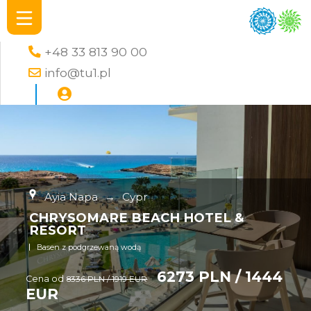
+48 33 813 90 00
info@tu1.pl
Ayia Napa
→
Cypr
CHRYSOMARE BEACH HOTEL &
RESORT
Basen z podgrzewaną wodą
6273 PLN / 1444
Cena od
8336 PLN / 1919 EUR
EUR