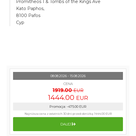
Promitheos 1 & Tombs of the Kings Ave
Kato Paphos,
8100 Pafos
Cyp
08.08.2026 - 15.08.2026
CENA
1919.00
EUR
1444.00
EUR
Promocja
:
-475.00
EUR
Najniższa cena z ostatnich 30 dni przed obniżką:
1444.00 EUR
DALEJ