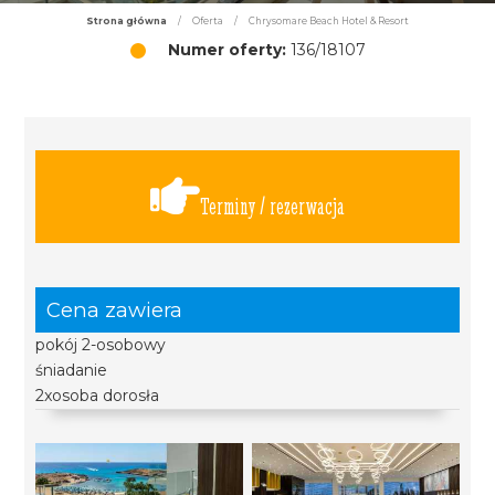
Strona główna
/
Oferta
/
Chrysomare Beach Hotel & Resort
Numer oferty:
136/18107
Terminy / rezerwacja
Cena zawiera
pokój 2-osobowy
śniadanie
2xosoba dorosła