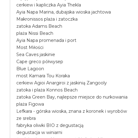
cerkiew i kapliczka Ayia Thekla
Ayia Napa Marina, dubajska wioska jachtowa
Makronissos plaża i zatoczka
zatoka Adams Beach
plaża Nissi Beach
Ayia Napa promenada i port
Most Miłości
Sea Caves jaskinie
Cape greco półwysep
Blue Lagoon
most Kamara Tou Koraka
cerkiew Agioi Anargiroi z jaskinią Zangooly
zatoka i plaża Konnos Beach
zatoka Green Bay, najlepsze miejsce do nurkowania
plaża Figowa
Lefkara - górska wioska, znana z koronek i wyrobów
ze srebra
fabryka oliwki BIO z degustacją
degustacja w winiarni