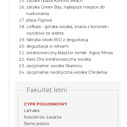
zatoka i plaża Konnos Beach
zatoka Green Bay, najlepsze miejsce do
nurkowania
plaża Figowa
Lefkara - górska wioska, znana z koronek i
wyrobów ze srebra
fabryka oliwki BIO z degustacją
degustacja w winiarni
średniowieczny klasztor żeński Agios Minas
Kato Dris średniowieczna wioska
opcjonalnie: wioska Skarinou
opcjonalnie neolityczna wioska Chirokitiia
Fakultet letni
CYPR POŁUDNIOWY
Larnaka
Kościół św. Łazarza
Słone jezioro