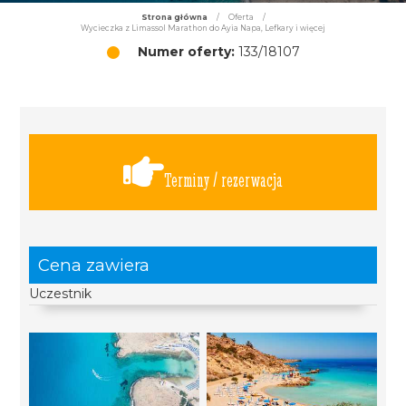
Strona główna
/
Oferta
/
Wycieczka z Limassol Marathon do Ayia Napa, Lefkary i więcej
Numer oferty:
133/18107
Terminy / rezerwacja
Cena zawiera
Uczestnik