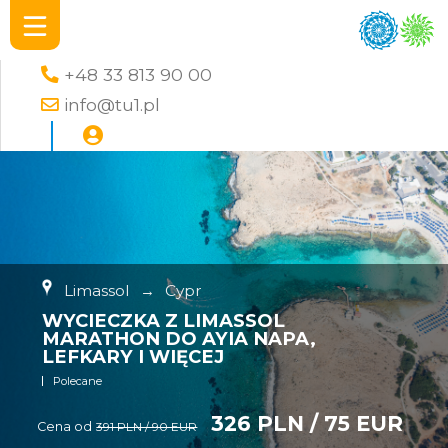
+48 33 813 90 00
info@tu1.pl
Limassol
→
Cypr
WYCIECZKA Z LIMASSOL
MARATHON DO AYIA NAPA,
LEFKARY I WIĘCEJ
Polecane
326 PLN / 75 EUR
Cena od
391 PLN / 90 EUR