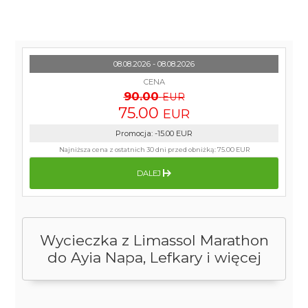
08.08.2026 - 08.08.2026
CENA
90.00
EUR
75.00
EUR
Promocja
:
-15.00
EUR
Najniższa cena z ostatnich 30 dni przed obniżką:
75.00 EUR
DALEJ
Wycieczka z Limassol Marathon
do Ayia Napa, Lefkary i więcej