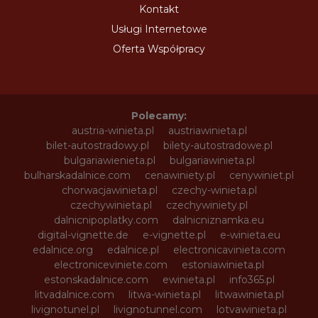
Kontakt
Usługi Internetowe
Oferta Współpracy
Polecamy:
austria-winieta.pl
austriawinieta.pl
bilet-autostradowy.pl
bilety-autostradowe.pl
bulgariawienieta.pl
bulgariawinieta.pl
bulharskadalnice.com
cenawiniety.pl
cenywiniet.pl
chorwacjawinieta.pl
czechy-winieta.pl
czechywinieta.pl
czechywiniety.pl
dalnicnipoplatky.com
dalnicniznamka.eu
digital-vignette.de
e-vignette.pl
e-winieta.eu
edalnice.org
edalnice.pl
electronicavinieta.com
electroniceviniete.com
estoniawinieta.pl
estonskadalnice.com
ewinieta.pl
info365.pl
litvadalnice.com
litwa-winieta.pl
litwawinieta.pl
livignotunel.pl
livignotunnel.com
lotvawinieta.pl