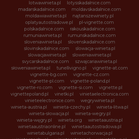
lotwawinieta.pl
lotysskadalnice.com
madarskadalnice.com
moldavskadalnice.com
moldawiawinieta.pl
najtanszewiniety.pl
oplatyautostradowe.pl
pl-vignette.com
polskadalnice.com
rakouskadalnice.com
rumuniawinieta.pl
rumunskadalnice.com
sloveniawinieta.pl
slovenskadalnice.com
slovinskadalnice.com
slowacja-winieta.pl
slowacjawinieta.pl
sloweniawinieta.pl
svycarskadalnice.com
szwajcariawinieta.pl
słoweniawinieta.pl
tunellivigno.pl
vignette-at.com
vignette-bg.com
vignette-cz.com
vignette-pl.com
vignette-poland.pl
vignette-ro.com
vignette-si.com
vignette.pl
vignettepoland.pl
vinetki.pl
vinietaelectronica.com
vinieteelectronice.com
wegrywinieta.pl
winieta-austria.pl
winieta-czechy.pl
winieta-litwa.pl
winieta-słowacja.pl
winieta-wegry.pl
winieta-węgry.pl
winieta.org
winietaaustria.pl
winietaaustriaonline.pl
winietaautostradowa.pl
winietabulgaria.pl
winietachorwacja.pl