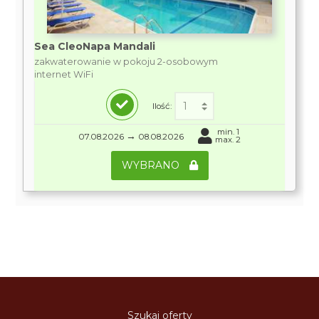
Sea CleoNapa Mandali
zakwaterowanie w pokoju 2-osobowym
internet WiFi
Ilość:
min. 1
→
07.08.2026
08.08.2026
max. 2
WYBRANO
Szukaj oferty