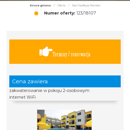
Strona główna
/
Oferta
/
Sea CleoNapa Mandali
Numer oferty:
123/18107
Terminy / rezerwacja
Cena zawiera
zakwaterowanie w pokoju 2-osobowym
internet WiFi