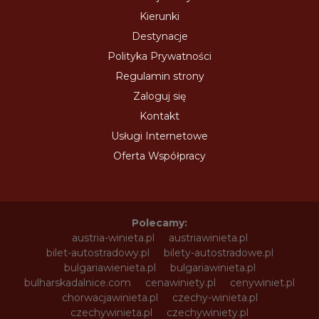
Kierunki
Destynacje
Polityka Prywatności
Regulamin strony
Zaloguj się
Kontakt
Usługi Internetowe
Oferta Współpracy
Polecamy:
austria-winieta.pl
austriawinieta.pl
bilet-autostradowy.pl
bilety-autostradowe.pl
bulgariawienieta.pl
bulgariawinieta.pl
bulharskadalnice.com
cenawiniety.pl
cenywiniet.pl
chorwacjawinieta.pl
czechy-winieta.pl
czechywinieta.pl
czechywiniety.pl