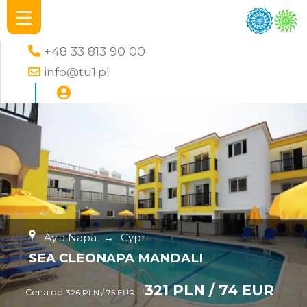
+48 33 813 90 00
info@tu1.pl
Ayia Napa
→
Cypr
SEA CLEONAPA MANDALI
321 PLN / 74 EUR
Cena od
326 PLN / 75 EUR