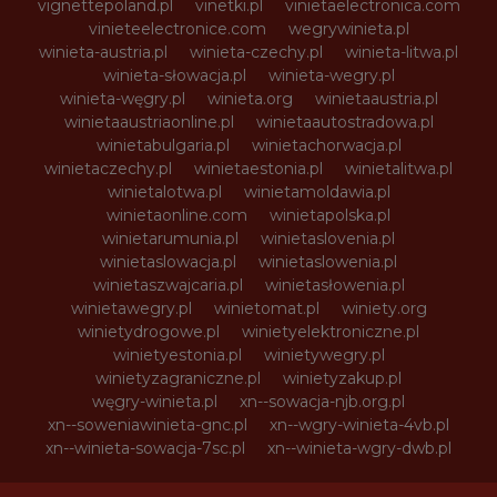
vignettepoland.pl
vinetki.pl
vinietaelectronica.com
vinieteelectronice.com
wegrywinieta.pl
winieta-austria.pl
winieta-czechy.pl
winieta-litwa.pl
winieta-słowacja.pl
winieta-wegry.pl
winieta-węgry.pl
winieta.org
winietaaustria.pl
winietaaustriaonline.pl
winietaautostradowa.pl
winietabulgaria.pl
winietachorwacja.pl
winietaczechy.pl
winietaestonia.pl
winietalitwa.pl
winietalotwa.pl
winietamoldawia.pl
winietaonline.com
winietapolska.pl
winietarumunia.pl
winietaslovenia.pl
winietaslowacja.pl
winietaslowenia.pl
winietaszwajcaria.pl
winietasłowenia.pl
winietawegry.pl
winietomat.pl
winiety.org
winietydrogowe.pl
winietyelektroniczne.pl
winietyestonia.pl
winietywegry.pl
winietyzagraniczne.pl
winietyzakup.pl
węgry-winieta.pl
xn--sowacja-njb.org.pl
xn--soweniawinieta-gnc.pl
xn--wgry-winieta-4vb.pl
xn--winieta-sowacja-7sc.pl
xn--winieta-wgry-dwb.pl