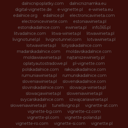
dalnicnipoplatky.com
dalnicniznamka.eu
digital-vignette.de
e-vignette.pl
e-winieta.eu
edalnice.org
edalnice.pl
electronicavinieta.com
electroniceviniete.com
estoniawinieta.pl
estonskadalnice.com
ewinieta.pl
info365.pl
litvadalnice.com
litwa-winieta.pl
litwawinieta.pl
livignotunel.pl
livignotunnel.com
lotvawinieta.pl
lotwawinieta.pl
lotysskadalnice.com
madarskadalnice.com
moldavskadalnice.com
moldawiawinieta.pl
najtanszewiniety.pl
oplatyautostradowe.pl
pl-vignette.com
polskadalnice.com
rakouskadalnice.com
rumuniawinieta.pl
rumunskadalnice.com
sloveniawinieta.pl
slovenskadalnice.com
slovinskadalnice.com
slowacja-winieta.pl
slowacjawinieta.pl
sloweniawinieta.pl
svycarskadalnice.com
szwajcariawinieta.pl
słoweniawinieta.pl
tunellivigno.pl
vignette-at.com
vignette-bg.com
vignette-cz.com
vignette-pl.com
vignette-poland.pl
vignette-ro.com
vignette-si.com
vignette.pl