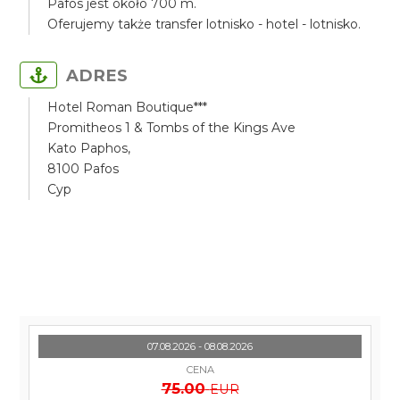
Pafos jest około 700 m.
Oferujemy także transfer lotnisko - hotel - lotnisko.
ADRES
Hotel Roman Boutique***
Promitheos 1 & Tombs of the Kings Ave
Kato Paphos,
8100 Pafos
Cyp
07.08.2026 - 08.08.2026
CENA
75.00
EUR