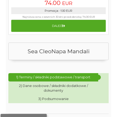
74.00
EUR
Promocja
:
-1.00
EUR
Najniższa cena z ostatnich 30 dni przed obniżką:
74.00 EUR
DALEJ
Sea CleoNapa Mandali
1) Terminy / składniki podstawowe / transport
2) Dane osobowe / składniki dodatkowe /
dokumenty
3) Podsumowanie